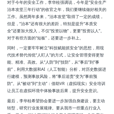
对于今年的安全工作，李华桂强调说，今年是“安全生产
治本攻坚三年行动”的收官之年，我们要继续做好相关的
工作。虽然两年多来，“治本攻坚”取得了一定的成绩，
但是，“治本”还有很大的差距，特别是提升“本质安
全”还要加大投入，不仅“投资以物”，更要“投资以人”。
对于有些方面的“短板”，还要进一步补上。
同时，一定要牢牢树立“科技赋能抓安全”的思想，用现
代技术替代传统“人盯人”的方式，让安全管理变得更智
能、精准、高效。从“人防”到“技防”，从“事后”到“事
前”，利用大数据和
AI
（人工智能）分析，对历史数据进
行建模，预测事故风险，将
“
事后追责
”
变为
“
事前预
防
”
。从
“
被动
”
到
“
主动
”
：借助
VR
（虚拟现实）安全培训
让员工在虚拟环境中体验事故后果，提升安全意识。
最后，李华桂希望协会要进一步加强自身建设，要主动
转型，研究行业发展规律。要从我市一些重点行业入