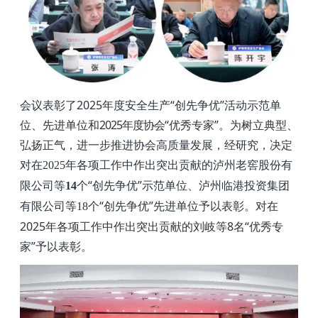
会议表彰了
2025
年度安全生产“创先争优”活动示范单
位、
先进单位和
2025
年度协会
“优秀专家”
。
为树立典型、
弘扬正气，进一步推进协会高质量发展，经研究，决定
对在
年各项工作中作出突出贡献的
泸州老窖股份有
2025
限公司
等
个“创先争优”示范单位、泸州临港投资集团
14
有限公司等
个“创先争优”先进单位予以表彰。
对在
18
2025
年各项工作中作出突出贡献的
刘岐
等
8
名“优秀专
家”予以表彰。