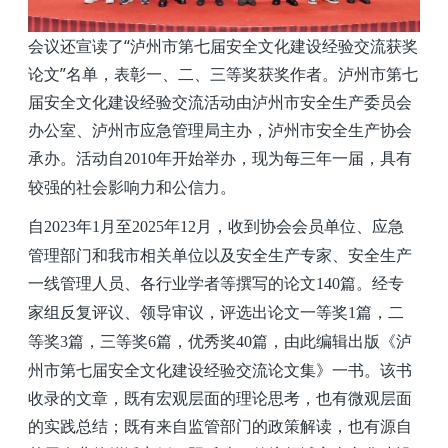
会议还
宣读了“泸州市第七届安全文化建设经验交流获奖
论文”名单，表彰一、二、三等奖获奖作者。
泸州市第七
届安全文化建设经验交流活动由泸州市安全生产委员会
办公室、泸州市应急管理局主办，泸州市安全生产协会
承办。活动自
年开始举办，现为每三年一届，具有
2010
较强的社会影响力和公信力。
自
年
月至
年
月，收到协会会员单位、应急
2023
1
2025
12
管理部门和我市相关单位以及安全生产专家、安全生产
一线管理人员、各行业学者等撰写的论文
篇。经专
140
家组反复评议、领导审议，评选出论文一等奖
篇，二
1
等奖
篇，三等奖
篇，优秀奖
篇，由此编辑出版《泸
3
6
40
州市第七届安全文化建设经验交流论文集》一书。该书
收录的文章，既有宏观层面的理论思考，也有微观层面
的实践总结；既有来自监管部门的政
策解读，也有源自