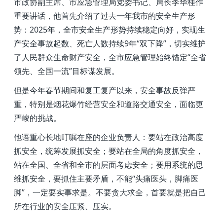
市政协副主席、市应急管理局党委书记、局长
李华桂作
重要讲话，他首先介绍了过去一年我市的安全生产形
势：
2025
年，全市安全生产形势持续稳定向好，实现生
产安全事故起数、死亡人数持续
9
年
“
双下降
”
，切实维护
了人民群众生命财产安全，全市应急管理始终锚定
“
全省
领先、全国一流
”
目标谋发展。
但是今年春节期间和复工复产以来，安全事故反弹严
重，特别是烟花爆竹经营安全和道路交通安全，面临更
严峻的挑战。
他语重心长地叮嘱在座的企业负责人：要站在政治高度
抓安全，统筹发展抓安全；要站在全局的角度抓安全，
站在全国、全省和全市的层面考虑安全；要用系统的思
维抓安全，要抓住主要矛盾，不能“头痛医头，脚痛医
脚”，一定要实事求是。不要贪大求全，首要就是把自己
所在行业的安全压紧、压实。