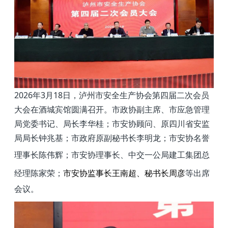
2026
年
3
月
18
日，泸州市安全生产协会第四届二次会员
大会在酒城宾馆圆满召开。
市政协副主席、市应急管理
局党委书记、局长李华桂；
市安协顾问、原四川省安监
局局长钟兆基；
市政府原副秘书长李明龙；市安协名誉
理事长陈伟辉；
市安协理事长、中交一公局建工集团总
经理陈家荣；
市安协监事长王南超、秘书长周彦
等出席
会议。