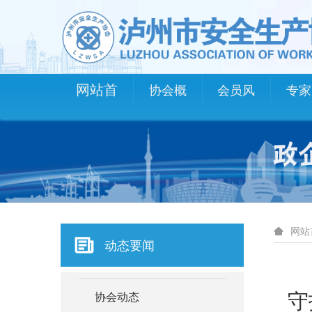
网站首
协会概
会员风
专家
页
况
采
库
网站
动态要闻
守
协会动态