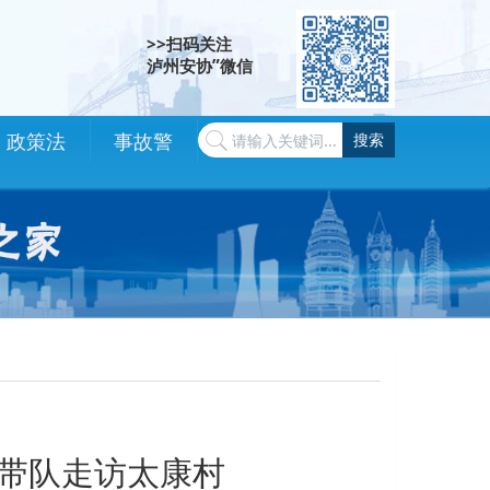
>>扫码关注
泸州安协”微信
政策法
事故警
搜索
规
示
带队走访太康村