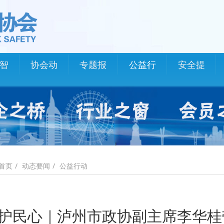
智
协会动
专题报
公益行
安全提
态
道
动
示
动态要闻
公益行动
首页
护民心｜泸州市政协副主席李华桂