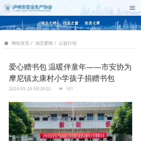
动态要闻
公益行动
网站首页
爱心赠书包 温暖伴童年——市安协为
摩尼镇太康村小学孩子捐赠书包
2024-05-29 09:28:02
181